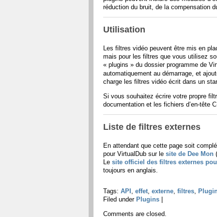
réduction du bruit, de la compensation 
Utilisation
Les filtres vidéo peuvent être mis en pl
mais pour les filtres que vous utilisez s
«
plugins
» du dossier programme de Virt
automatiquement au démarrage, et ajouté
charge les filtres vidéo écrit dans un st
Si vous souhaitez écrire votre propre fil
documentation et les fichiers d’en-tête 
Liste de filtres externes
En attendant que cette page soit complét
pour VirtualDub sur le
site de Dee Mon
(
Le
site officiel des filtres externes po
toujours en anglais.
Tags:
API
,
effet
,
externe
,
filtres
,
Plugi
Filed under
Plugins
|
Comments are closed.