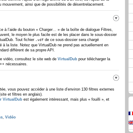
du mouvement, ainsi que de possibilités de désentrelacement.
ace à l’aide du bouton «
Charger…
» de la boîte de dialogue Filtres,
ouvent, le moyen le plus facile est de les placer dans le sous-dossier
ualDub. Tout fichier
de ce sous-dossier sera chargé
.vdf
 à la liste. Notez que VirtualDub ne prend pas actuellement en
andard différent de sa propre API.
tre vidéo, consultez le site web de
VirtualDub
pour télécharger la
C++ nécessaires.
ée, vous pouvez accéder à une liste d’environ 130 filtres externes
site et filtres en anglais).
ur VirtualDub
est également intéressant, mais plus « fouilli », et
ns
,
Vidéo