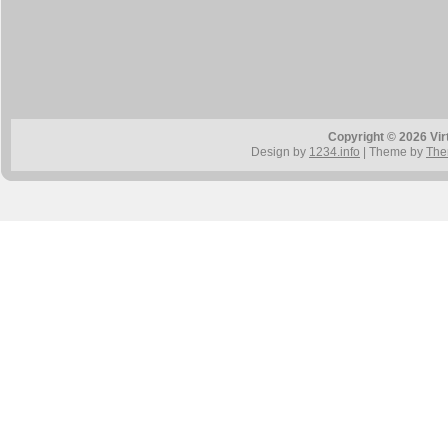
Copyright © 2026 Vir
Design by
1234.info
| Theme by
The