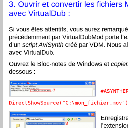
3. Ouvrir et convertir les fichi
avec VirtualDub :
Si vous êtes attentifs, vous aurez remarqué 
précédemment par VirtualDubMod porte l’
d’un
script AviSynth
créé par VDM. Nous all
avec VirtualDub.
Ouvrez le Bloc-notes de Windows et
copier
dessous :
#ASYNTHE
DirectShowSource("C:\mon_fichier.mov"
Enregistr
l’extensi