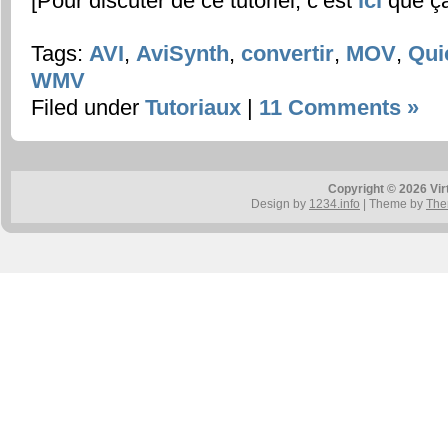
[Pour discuter de ce tutoriel, c’est
ici
que ç
Tags:
AVI
,
AviSynth
,
convertir
,
MOV
,
Qui
WMV
Filed under
Tutoriaux
|
11 Comments »
Copyright © 2026 Vir
Design by
1234.info
| Theme by
The