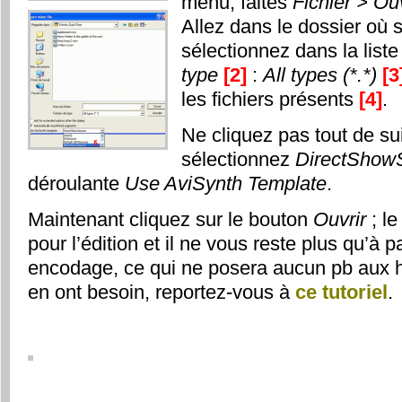
menu, faites
Fichier > Ou
Allez dans le dossier où s
sélectionnez dans la list
type
[2]
:
All types (*.*)
[3
les fichiers présents
[4]
.
Ne cliquez pas tout de su
sélectionnez
DirectShow
déroulante
Use AviSynth Template
.
Maintenant cliquez sur le bouton
Ouvrir
; le
pour l’édition et il ne vous reste plus qu’à p
encodage, ce qui ne posera aucun pb aux h
en ont besoin, reportez-vous à
ce tutoriel
.