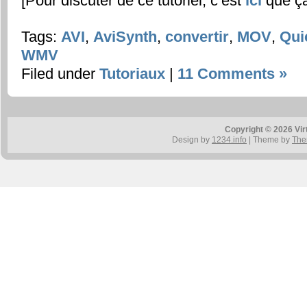
[Pour discuter de ce tutoriel, c’est
ici
que ç
Tags:
AVI
,
AviSynth
,
convertir
,
MOV
,
Qui
WMV
Filed under
Tutoriaux
|
11 Comments »
Copyright © 2026 Vir
Design by
1234.info
| Theme by
The