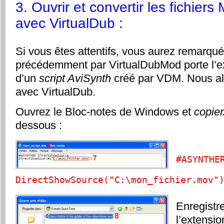
3. Ouvrir et convertir les fichi
avec VirtualDub :
Si vous êtes attentifs, vous aurez remarqué 
précédemment par VirtualDubMod porte l’
d’un
script AviSynth
créé par VDM. Nous all
avec VirtualDub.
Ouvrez le Bloc-notes de Windows et
copier
dessous :
#ASYNTHE
DirectShowSource("C:\mon_fichier.mov"
Enregistr
l’extensi