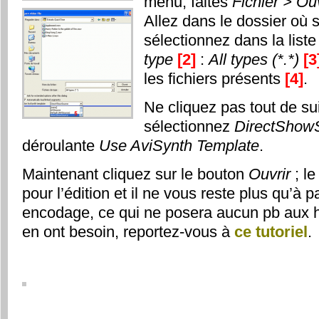
menu, faites
Fichier > Ou
Allez dans le dossier où s
sélectionnez dans la list
type
[2]
:
All types (*.*)
[3
les fichiers présents
[4]
.
Ne cliquez pas tout de su
sélectionnez
DirectShow
déroulante
Use AviSynth Template
.
Maintenant cliquez sur le bouton
Ouvrir
; le
pour l’édition et il ne vous reste plus qu’à p
encodage, ce qui ne posera aucun pb aux h
en ont besoin, reportez-vous à
ce tutoriel
.